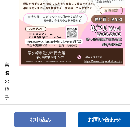
実
際
の
様
子
お申込み
お問い合わせ