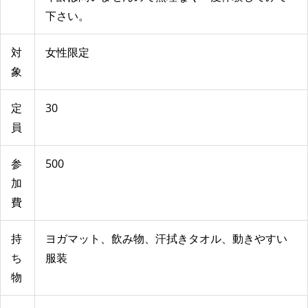
下さい。
対
女性限定
象
定
30
員
参
500
加
費
持
ヨガマット、飲み物、汗拭きタオル、動きやすい
ち
服装
物