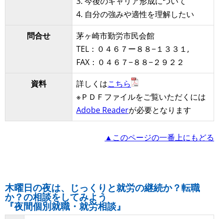
3. 今後のキャリア形成について
4. 自分の強みや適性を理解したい
問合せ
茅ヶ崎市勤労市民会館
TEL：０４６７ー８８−１３３１,
FAX：０４６７−８８−２９２２
資料
詳しくは
こちら
※ＰＤＦファイルをご覧いただくには
Adobe Reader
が必要となります
▲このページの一番上にもどる
木曜日の夜は、じっくりと就労の継続か？転職
か？の相談をしてみよう
『夜間個別就職・就労相談』