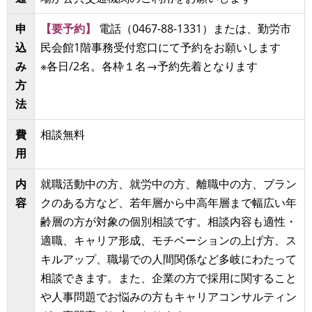
申
【要予約】
電話（0467-88-1331）または、勤労市
込
民会館1階事務受付窓口にて予約をお願いします
み
※各日/2名。各枠１名→予約先着となります
方
法
費
相談無料
用
内
就職活動中の方、就労中の方、離職中の方、ブラン
容
クのある方など、若年層から中高年層まで幅広い年
齢層の方が対象の個別相談です。相談内容も適性・
適職、キャリア形成、モチベーションの上げ方、ス
キルアップ、職場での人間関係など多岐にわたって
相談できます。また、企業の方で採用に関すること
や人事問題でお悩みの方もキャリアコンサルティン