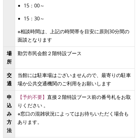
15：00～
15：30～
※
相談時間
は、上記の時間帯を目安に原則30分間の
面談となります
場
勤労市民会館２階特設ブース
所
交
当館には駐車場はございませんので、最寄りの駐車
通
場か公共交通機関のご利用をお願いします
申
【予約不要】
直接２階特設ブース前の
番号札をお取
込
りください
。
み
※窓口の混雑状況によってはお待ちいただく場合も
方
あります。
法