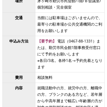
場所
茅ヶ崎市勤労市民会館/1階/Ｂ会議室/
個別相談・完全個室
交通
当館には駐車場はございませんので、
最寄りの駐車場か公共交通機関のご利
用をお願いします
申込み方法
【要予約】
電話（0467-88-1331）ま
たは、勤労市民会館1階事務受付窓口
にて予約をお願いします
※各日/3名。各枠1名→予約先着となり
ます
費用
相談無料
内容
就職活動中の方、就労中の方、離職中
の方、ブランクのある方など、若年層
から中高年層まで幅広い年齢層の方が