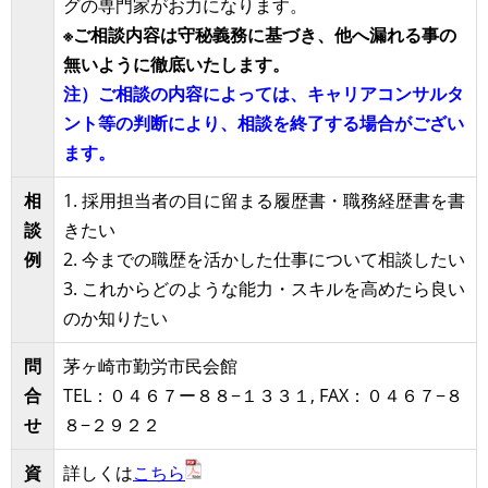
グの専門家がお力になります。
※ご相談内容は守秘義務に基づき、他へ漏れる事の
無いように徹底いたします。
注）ご相談の内容によっては、キャリアコンサルタ
ント等の判断により、相談を終了する場合がござい
ます。
相
1. 採用担当者の目に留まる履歴書・職務経歴書を書
談
きたい
例
2. 今までの職歴を活かした仕事について相談したい
3. これからどのような能力・スキルを高めたら良い
のか知りたい
問
茅ヶ崎市勤労市民会館
合
TEL：０４６７ー８８−１３３１, FAX：０４６７−８
せ
８−２９２２
資
詳しくは
こちら