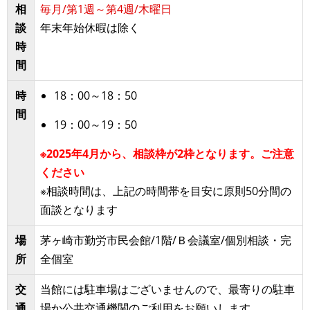
相
毎月/第1週～第4週/木曜日
談
年末年始休暇は除く
時
間
時
18：00～18：50
間
19：00～19：50
※2025年4月から、相談枠が2枠となります。ご注意
ください
※相談時間は、上記の時間帯を目安に原則50分間の
面談となります
場
茅ヶ崎市勤労市民会館/1階/Ｂ会議室/個別相談・完
所
全個室
交
当館には駐車場はございませんので、最寄りの駐車
通
場か公共交通機関のご利用をお願いします