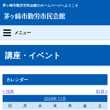
茅ヶ崎市勤労市民会館のホームページへようこそ
メニュー
講座・イベント
カレンダー
< 10月
01月 >
2024年 11月
日
月
火
水
木
金
土