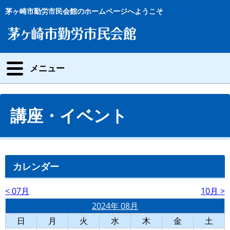
茅ヶ崎市勤労市民会館のホームページへようこそ
メニュー
講座・イベント
カレンダー
< 07月
10月 >
2024年 08月
日
月
火
水
木
金
土