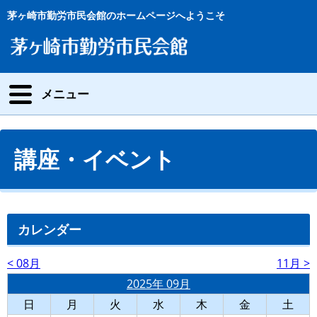
茅ヶ崎市勤労市民会館のホームページへようこそ
メニュー
講座・イベント
カレンダー
< 08月
11月 >
2025年 09月
日
月
火
水
木
金
土