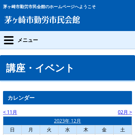
茅ヶ崎市勤労市民会館のホームページへようこそ
メニュー
講座・イベント
カレンダー
< 11月
02月 >
2023年 12月
日
月
火
水
木
金
土